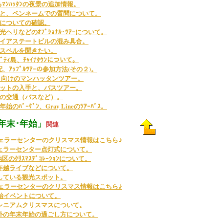
見るﾏﾝﾊｯﾀﾝの夜景の追加情報。
と、ペンネームでの質問について。
についての確認。
ヘリなどのｵﾌﾟｼｮﾅﾙ･ﾂｱｰについて。
イアステートビルの混み具合。
スペルを聞きたい。
ﾃｨ島、ﾁｬｲﾅﾀｳﾝについて。
手配、ｱｯﾌﾟﾙﾂｱｰの参加方法(その２)。
 向けのマンハッタンツアー。
ットの入手と、バスツアー。
の交通（バスなど）。
ﾊﾞｰｹﾞﾝ、Gray Lineのﾂｱｰﾊﾞｽ。
年末･年始」
関連
クフェラーセンターのクリスマス情報はこちら♪
ェラーセンター点灯式について。
地区のｸﾘｽﾏｽﾃﾞｺﾚｰｼｮﾝについて。
年越ライブなどについて。
している観光スポット。
クフェラーセンターのクリスマス情報はこちら♪
年始イベントについて。
レニアムクリスマスについて。
外の年末年始の過ごし方について。