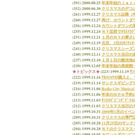
(391) 2000.08.25
年末年始のＪａｚ
(352) 2000.06.30
クリスマスのデコ
(261) 1999.12.27
クリスマス以降（
(260) 1999.12.27
再び、カウントダ
(256) 1999.12.24
カウントダウンの
(255) 1999.12.24
ＮＹ近郊でｸﾘｽﾏｽ
(251) 1999.12.21
１月のＮＹの寒さ
(249) 1999.12.19
元旦、2日のｾﾝﾁｭﾘｰ
(241) 1999.12.12
クリスマスシーズ
(240) 1999.12.11
クリスマス当日の
(237) 1999.12.10
１月１日の観光地
(230) 1999.12.05
年末年始の美術館
★トピックス★
(223) 1999.11.19
ｻ
(222) 1999.11.16
ｱﾛﾊｼｬﾂの購入
(219) 1999.11.14
サンクスギビング
(216) 1999.11.06
Radio City Mu
(215) 1999.11.06
年末のホテル予約
(213) 1999.11.03
ｻﾝｸｽｷﾞﾋﾞﾝｸﾞﾃﾞ
(212) 1999.11.03
クリスマス当日の
(211) 1999.10.31
2000年1月のイ
(209) 1999.10.31
クリスマスの専門
(205) 1999.10.28
11月25日のサン
(204) 1999.10.28
ＮＹのクリスマス
(195) 1999.10.05
カウントダウンに