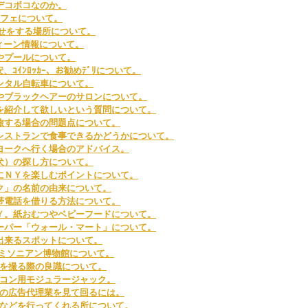
デコボコなのか。
カフェについて。
合わせをする場所について。
ィーン情報について。
やプールについて。
治安、ｺｲﾝﾛｯｶｰ、お勧めﾃﾞﾘについて。
ンタル自転車について。
やブラックヘアーのサロンについて。
を紹介して欲しいという質問について。
旅する場合の問題点について。
レストランで食事できるかどうかについて。
ヨークへ行く場合のアドバイス。
犬）の探し方について。
にＮＹを楽しむポイントについて。
ク」の名前の由来について。
帯電話を借りる方法について。
Ｙ。紙おむつやベビーフードについて。
ーパー「ウォール・マート」について。
出来るスポットについて。
のスミソニアン博物館について。
を撮る際の良識について。
コン用モジュラージャック。
の広告代理業を見て回るには。
などを行ってくれる所について。