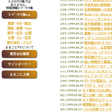
ただのﾘﾝｸ集では
(230) 1999.12.05
年末年始の美術館
ありません。
情報満載ｽｰﾊﾟｰﾘﾝｸ集
(228) 1999.12.03
自然博物館への交通機
(216) 1999.11.06
Radio City Mu
ｽｰﾊﾟｰﾘﾝｸ集top
(214) 1999.11.03
マンハッタンから
概要
･
ﾎﾃﾙ
･
観光
(191) 1999.09.28
近代美術館と自然
買物
･
食事
･
Spot
(190) 1999.09.26
近代美術館と自然
留学
･
生活
･
企業
(187) 1999.09.22
速報ベースのＮＹ
仕事
･
ｺﾐｭ
･
近郊
(181) 1999.09.15
シティパスの入手
旅行会社
･
ブログ
(165) 1999.08.29
観光船のｳｵｰﾀｰｳｪ
まるごとNYについて
(164) 1999.08.29
またまた、以前質
(150) 1999.08.15
ゴスペル（クワイ
運営会社概要
(144) 1999.08.03
格安旅行でニュー
(133) 1999.07.24
短い時間内で最高
サイトオーナー
(123) 1999.06.27
ﾌﾞﾙｯｸﾘﾝﾌﾞﾘｯ
(+α) 1999.06.16
“Ｋａｚ” の ボス
まるごと上海
(111) 1999.06.12
ｾﾝﾄ･ｼﾞｮﾝ･ｻﾞ･ﾃ
(109) 1999.06.10
ﾂｱｰでの英語力、ﾐ
(105) 1999.06.09
ﾅｲｱｶﾞﾗ、ｳｯﾄﾞﾍ
(93) 1999.05.21
ＮＹ観光でのお得な
(82) 1999.05.08
近くの町（州）の観
(81) 1999.05.06
ＮＹ郊外のピクニッ
(72) 1999.04.19
夜間観光ヘリの帰り
(69) 1999.04.13
バスや列車でナイア