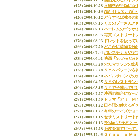
(423) 2000.10.28
入場料が半額になる
(421) 2000.10.13
ｱﾙﾊﾞｲﾄして、ｱﾊ
(420) 2000.10.12
どうすれば教会の
(403) 2000.09.15
くまのプーさんと
(384) 2000.08.13
ハーレムのゴッホ
(378) 2000.08.03
写真（ストリート
(376) 2000.08.03
ドレットを扱って
(366) 2000.07.20
どこかに荷物を預
(354) 2000.07.04
パレスチナ人やア
(339) 2000.06.01
映画「You've G
(338) 2000.05.28
NYCマラソンの出
(336) 2000.05.28
ＮＹへパソコンを
(324) 2000.04.30
ネイルサロンでの
(320) 2000.04.25
ＮＹのレストラン
(304) 2000.03.15
ＮＹで子連れで行ける
(298) 2000.02.27
映画の舞台になった
(281) 2000.01.30
ドラマ「アリーＭ
(275) 2000.01.22
日本語の使えるﾊﾟｿｺ
(273) 2000.01.22
今年のエイズウォ
(271) 2000.01.15
セサミストリート作者
(268) 2000.01.13
"Nobu"の予約
(263) 1999.12.28
毛皮を着て行って
(231) 1999.12.05
Ｇｒａｃｉｅ Ｍ