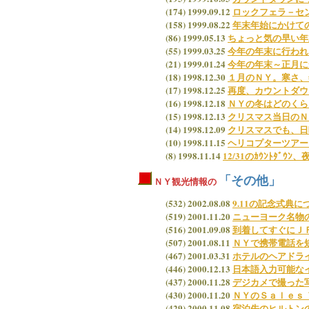
(174) 1999.09.12
ロックフェラ－セ
(158) 1999.08.22
年末年始にかけて
(86) 1999.05.13
ちょっと気の早い年
(55) 1999.03.25
今年の年末に行われ
(21) 1999.01.24
今年の年末～正月に
(18) 1998.12.30
１月のＮＹ。寒さ、年始の
(17) 1998.12.25
再度、カウントダウ
(16) 1998.12.18
ＮＹの冬はどのくらいの
(15) 1998.12.13
クリスマス当日のＮ
(14) 1998.12.09
クリスマスでも、日
(10) 1998.11.15
ヘリコプターツアーと
(8) 1998.11.14
12/31のｶｳﾝﾄﾀﾞｳﾝ
「その他」
ＮＹ観光情報の
(532) 2002.08.08
9.11の記念式典に
(519) 2001.11.20
ニューヨーク名物
(516) 2001.09.08
到着してすぐにＪ
(507) 2001.08.11
ＮＹで携帯電話を
(467) 2001.03.31
ホテルのヘアドラ
(446) 2000.12.13
日本語入力可能な
(437) 2000.11.28
デジカメで撮った
(430) 2000.11.20
ＮＹのＳａｌｅｓ
(429) 2000.11.08
宿泊先のヒルトン