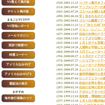
NY教えて掲示板
(520) 2001.11.23
リバティ島行きフ
(514) 2001.09.05
アップルツアーの
チケット掲示板
(503) 2001.07.29
ゴスぺルを聞ける
(498) 2001.06.26
安く泊まれるホテ
まるごとNYｺﾝﾃﾝﾂ
(470) 2001.04.02
ゴスペル鑑賞ツア
(431) 2000.11.23
ﾐｭｰｼﾞｶﾙとﾒﾄﾛﾎ
NY現地レポート
(428) 2000.11.07
ジョン・レノン、
(427) 2000.11.07
自由の女神のクラ
メールマガジン
(426) 2000.11.03
ナイアガラ日帰り
(425) 2000.11.03
１月１日でも営業
英語で検索NY
(423) 2000.10.28
入場料が半額になる
(404) 2000.09.18
３日でニューヨー
特選コーナー
(394) 2000.08.27
１０月のナイアガ
(374) 2000.07.27
ヘリコプターツア
アメリカおみやげ
(369) 2000.07.26
ニューヨーク市内
(365) 2000.07.20
エンパイヤーステ
アメリカおみやげ２
(359) 2000.07.14
連邦準備銀行の見
(355) 2000.07.04
ロックフェラーの
(291) 2000.02.16
自由の女神を登れる日
通販法の表示
(287) 2000.02.10
自由の女神の見学
(239) 1999.12.11
アポロシアターの
おすすめ
(238) 1999.12.10
美術館・博物館の
海外旅行保険のコツ
(237) 1999.12.10
１月１日の観光地
(233) 1999.12.05
ﾐｭｰｼﾞｶﾙ以外