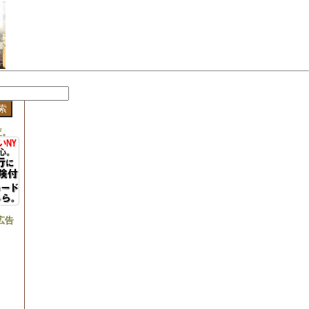
s
査。
広告