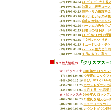
(62) 1999.04.04
ﾆｭｰｼﾞｬｰｼﾞｰから
(49) 1999.03.15
効率よい観光コース
(47) 1999.03.13
観光ヘリの搭乗料金
(45) 1999.03.10
ホテルとジャズや観光
(42) 1999.03.05
自由の女神とエンパ
(36) 1999.02.26
ハーレムの教会でゴ
(34) 1999.02.23
日曜日の地下鉄、ﾘﾊﾞ
(29) 1999.02.18
ﾐｭｰｼﾞｶﾙ･ﾁｹｯﾄの
(27) 1999.02.16
「女性のひとり旅」
(26) 1999.02.13
ミュージカル・チケ
(19) 1999.01.08
ハーレム観光と市内
(18) 1998.12.30
１月のＮＹ。寒さ、年始の
「クリスマス～
ＮＹ観光情報の
★トピックス★
2001年の ロッ
(471) 2001.04.06
今年度のロックフ
(448) 2000.12.16
再び、ｳｴｽﾄﾁｪｽﾀｰ
(436) 2000.11.25
カウントダウンと
(425) 2000.11.03
１月１日でも営業
★トピックス★
2000年の ロッ
(409) 2000.09.23
21世紀を迎える
(402) 2000.09.15
ニューヨークのミ
(398) 2000.09.08
カウントダウン以