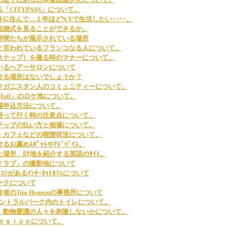
「CITYPASS」について。
ﾟｰﾄに住んで…１年ほどN.Yで生活したい････。
結婚式を見ることができるか。
仲間たちが展示されている場所
と言われているフランコなる人について。
スナップ）を撮る時のマナーについて。
いるヘアーサロンについて
ける場所はないでしょうか？
フガニスタン人のコミュニティーについて。
ot Mail」のロケ地について。
場申込方法について。
持って行く時の注意点について。
チップの払い方と相場について。
・カフェなどの喫煙状況について。
お薦めｽﾎﾟｯﾄやｱﾄﾞﾊﾞｲｽ。
場所、ﾛｹ地を紹介する英語のｻｲﾄ。
Ｙラブ」の撮影地について
ﾝがあるｲﾝﾀｰﾈｯﾄｶﾌｪについて
ークについて
のJim Hensonの事務所について
とセントラルパーク内のトイレについて。
、動物愛護の人々を刺激しないかについて。
ａｎｓｉｏｎについて。