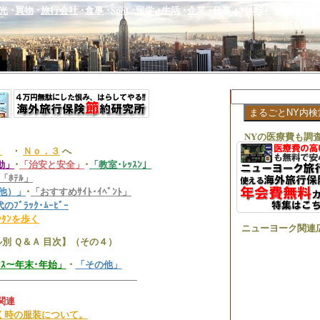
光
･
買物
･
旅行会社
･
食事
･
Spot
･
留学
･
生活
･
企業
･
仕事
･
ｺﾐｭﾆﾃｨ
･
近郊
･
Blog
NYの医療費も調
２
・
Ｎｏ．３
へ
動」
･
「治安と安全」
･
「教室･ﾚｯｽﾝ」
「ﾎﾃﾙ」
、他）」
･
「おすすめｻｲﾄ･ｲﾍﾞﾝﾄ」
のﾌﾞﾗｯｸ･ﾑｰﾋﾞｰ
ﾊｯﾀﾝを歩く
ニューヨーク関連
別 Ｑ＆Ａ 目次】（その４）
ｽﾏｽ～年末･年始」
･
「その他」
関連
く時の服装について。