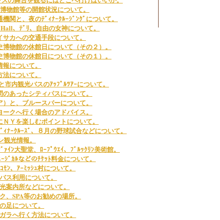
･博物館等の開館状況について。
関と、夜のﾃﾞｨﾅｰｸﾙｰｼﾞﾝｸﾞについて。
sical Hall、ﾃﾞﾘ、自由の女神について。
イサカへの交通手段について。
史博物館の休館日について（その２）。
史博物館の休館日について（その１）。
情報について。
方法について。
ｲと市内観光バスのｱｯﾌﾟﾙﾂｱｰについて。
問のあったシティパスについて。
ア）と、ブルースバーについて。
ヨークへ行く場合のアドバイス。
にＮＹを楽しむポイントについて。
ｼﾞ、ﾃﾞｨﾅｰｸﾙｰｽﾞ、８月の野球試合などについて。
トン観光情報。
ﾞｨｳﾞｧｲﾝ大聖堂、ﾛｰﾌﾟｳｴｲ、ﾌﾞﾙｯｸﾘﾝ美術館。
ｭｰｼﾞｶﾙなどのﾁｹｯﾄ料金について。
ﾞﾘｰｺﾓﾝ、ｱｰﾐｯｼｭ村について。
バス利用について。
光案内所などについて。
ク、SPA等のお勧めの場所。
の足について。
ガラへ行く方法について。