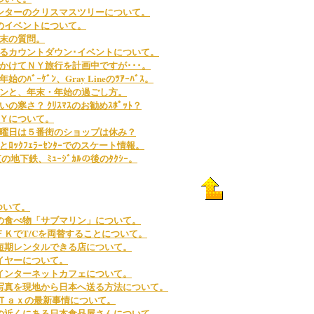
ンターのクリスマスツリーについて。
のイベントについて。
末の質問。
るカウントダウン･イベントについて。
かけてＮＹ旅行を計画中ですが･･･。
ﾊﾞｰｹﾞﾝ、Gray Lineのﾂｱｰﾊﾞｽ。
ンと、年末・年始の過ごし方。
寒さ？ ｸﾘｽﾏｽのお勧めｽﾎﾟｯﾄ？
Ｙについて。
曜日は５番街のショップは休み？
ﾛｯｸﾌｪﾗｰｾﾝﾀｰでのスケート情報。
、夜の地下鉄、ﾐｭｰｼﾞｶﾙの後のﾀｸｼｰ。
ついて。
の食べ物「サブマリン」について。
ＦＫでT/Cを両替することについて。
短期レンタルできる店について。
イヤーについて。
インターネットカフェについて。
写真を現地から日本へ送る方法について。
 Ｔａｘの最新事情について。
の近くにある日本食品屋さんについて。