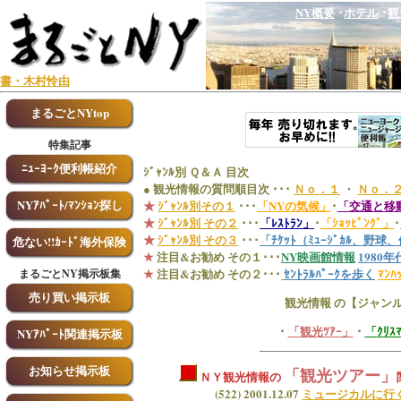
NY概要
･
ホテル
･
観
書・木村怜由
まるごとNYtop
特集記事
ﾆｭｰﾖｰｸ便利帳紹介
ｼﾞｬﾝﾙ別 Ｑ＆Ａ 目次
● 観光情報の質問順目次 ･･･
Ｎｏ．１
・
Ｎｏ．
NYｱﾊﾟｰﾄ/ﾏﾝｼｮﾝ探し
★
ｼﾞｬﾝﾙ別その１
･･･
「NYの気候」
･
「交通と移
★
ｼﾞｬﾝﾙ別 その２
･･･
「ﾚｽﾄﾗﾝ」
･
「ｼｮｯﾋﾟﾝｸﾞ」
･
★
ｼﾞｬﾝﾙ別 その３
･･･
「ﾁｹｯﾄ（ﾐｭｰｼﾞｶﾙ、野球
危ない!!ｶｰﾄﾞ海外保険
★
注目&お勧め その１･･･
NY映画館情報
1980年代
★
注目&お勧め その２･･･
ｾﾝﾄﾗﾙﾊﾟｰｸを歩く
ﾏﾝ
まるごとNY掲示板集
売り買い掲示板
観光情報 の
【ジャンル
･
「観光ﾂｱｰ」
･
「ｸﾘ
NYｱﾊﾟｰﾄ関連掲示板
お知らせ掲示板
「観光ツアー」
ＮＹ観光情報の
(522) 2001.12.07
ミュージカルに行