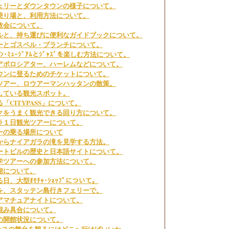
ェリーとダウンタウンの様子について。
乗り場と、利用方法について。
教会について。
ルと、持ち運びに便利なガイドブックについて。
ーとゴスペル・ブランチについて。
ﾟﾘﾀﾝ･ﾐｭｰｼﾞｱﾑとｼﾞｬｽﾞを楽しむ方法について。
アポロシアター、ハーレムなどについて。
ウンに登るためのチケットについて。
ツアー、ロウアーマンハッタンの散策。
している観光スポット。
「CITYPASS」について。
クをうまく観光できる回り方について。
ラ１日観光ツアーについて。
ーの乗る場所について
からナイアガラの滝を見学する方法。
ートビルの歴史と日本語サイトについて。
学ツアーへの参加方法について。
館について。
、大型ｵﾓﾁｬ･ｼｮｯﾌﾟについて。
を、スタッテン島行きフェリーで。
アマチュアナイトについて。
混み具合について。
の開館状況について。
のダンスの舞台を観るにはどこへ行けばいいか。