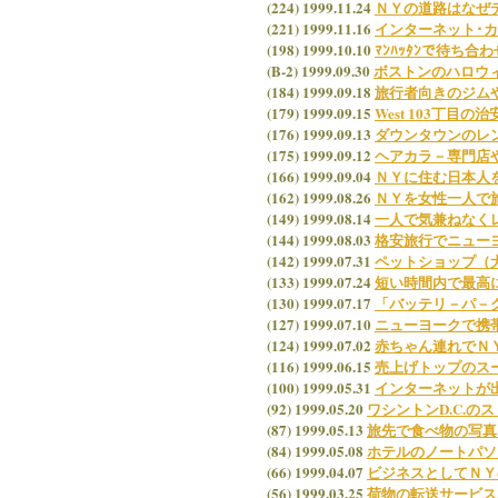
(224) 1999.11.24
ＮＹの道路はなぜ
(221) 1999.11.16
インターネット･
(198) 1999.10.10
ﾏﾝﾊｯﾀﾝで待ち
(B-2) 1999.09.30
ボストンのハロウ
(184) 1999.09.18
旅行者向きのジム
(179) 1999.09.15
West 103丁目の
(176) 1999.09.13
ダウンタウンのレ
(175) 1999.09.12
ヘアカラ－専門店
(166) 1999.09.04
ＮＹに住む日本人
(162) 1999.08.26
ＮＹを女性一人で
(149) 1999.08.14
一人で気兼ねなく
(144) 1999.08.03
格安旅行でニュー
(142) 1999.07.31
ペットショップ（
(133) 1999.07.24
短い時間内で最高
(130) 1999.07.17
「バッテリ－パ－
(127) 1999.07.10
ニューヨークで携
(124) 1999.07.02
赤ちゃん連れでＮ
(116) 1999.06.15
売上げトップのス
(100) 1999.05.31
インターネットが
(92) 1999.05.20
ワシントンD.C.
(87) 1999.05.13
旅先で食べ物の写真
(84) 1999.05.08
ホテルのノートパソ
(66) 1999.04.07
ビジネスとしてＮＹ
(56) 1999.03.25
荷物の転送サービス