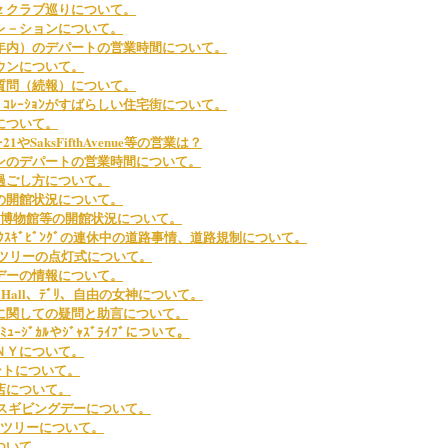
ｚクラブ巡りについて。
レ－ションについて。
年内）のデパートの営業時間について。
ウンについて。
質問（続報）について。
ﾃﾞｺﾚｰｼｮﾝがすばらしい住宅街について。
について。
21やSaksFifthAvenue等の営業は？
ンのデパートの営業時間について。
過ごし方について。
の開館状況について。
･博物館等の開館状況について。
ﾝｸｽｷﾞﾋﾞﾝｸﾞの連休中の道路事情、道路規制について。
と、ツリーの点灯式について。
デーの情報について。
sical Hall、ﾃﾞﾘ、自由の女神について。
に関しての疑問と助言について。
ｲのﾐｭｰｼﾞｶﾙやｼﾞｬｽﾞﾗｲﾌﾞについて。
ＮＹについて。
ベントについて。
店について。
クスギビングデーについて。
･ツリーについて。
ついて。